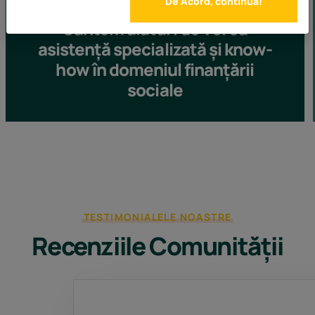
De Acord, continua!
Suntem alături de voi cu
asistență specializată și know-
how în domeniul finanțării
sociale
TESTIMONIALELE NOASTRE
Recenziile Comunității