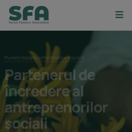
Punem bazele schimbărilor sociale
Partenerul de
încredere
al
antreprenorilor