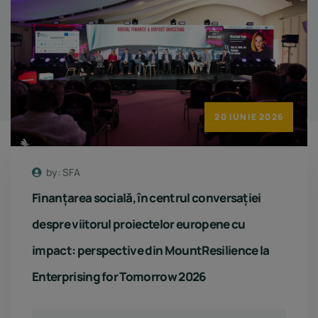
20 IUNIE 2026
by: SFA
Finanțarea socială, în centrul conversației
despre viitorul proiectelor europene cu
impact: perspective din MountResilience la
Enterprising for Tomorrow 2026